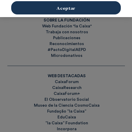
Etiquetas
Aceptar
SOBRE LA FUNDACIÓN
Web Fundación "la Caixa"
Trabaja con nosotros
Publicaciones
Reconocimientos
#PactoDigitalAEPD
Microdonativos
WEB DESTACADAS
CaixaForum
CaixaResearch
CaixaForum+
El Observatorio Social
Museo de la Ciencia CosmoCaixa
Fundação ”la Caixa”
EduCaixa
”la Caixa” Foundation
Incorpora