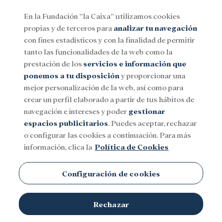
En la Fundación ”la Caixa” utilizamos cookies
propias y de terceros para
analizar tu navegación
Menu
con fines estadísticos y con la finalidad de permitir
tanto las funcionalidades de la web como la
prestación de los
servicios e información que
Social
Investigación y becas
Cultura
ponemos a tu disposición
y proporcionar una
mejor personalización de la web, así como para
crear un perfil elaborado a partir de tus hábitos de
Especies en peligro
navegación e intereses y poder
gestionar
espacios publicitarios
. Puedes aceptar, rechazar
o configurar las cookies a continuación. Para más
información, clica la
Política de Cookies
Configuración de cookies
TEMAS
Rechazar
Social
Investigación y becas
Cultura