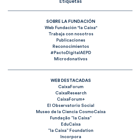
Etiquetas
SOBRE LA FUNDACIÓN
Web Fundación "la Caixa"
Trabaja con nosotros
Publicaciones
Reconocimientos
#PactoDigitalAEPD
Microdonativos
WEB DESTACADAS
CaixaForum
CaixaResearch
CaixaForum+
El Observatorio Social
Museo de la Ciencia CosmoCaixa
Fundação ”la Caixa”
EduCaixa
”la Caixa” Foundation
Incorpora