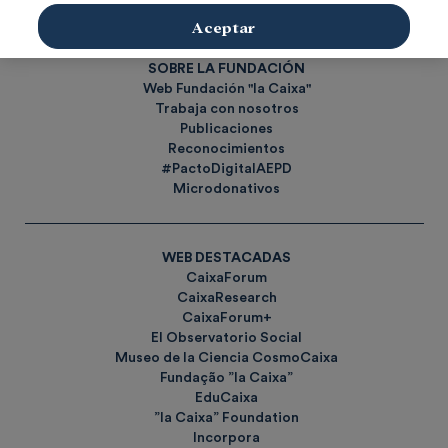
Etiquetas
Aceptar
SOBRE LA FUNDACIÓN
Web Fundación "la Caixa"
Trabaja con nosotros
Publicaciones
Reconocimientos
#PactoDigitalAEPD
Microdonativos
WEB DESTACADAS
CaixaForum
CaixaResearch
CaixaForum+
El Observatorio Social
Museo de la Ciencia CosmoCaixa
Fundação ”la Caixa”
EduCaixa
”la Caixa” Foundation
Incorpora