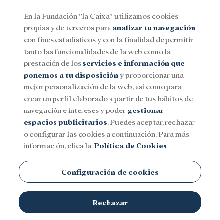
En la Fundación ”la Caixa” utilizamos cookies
propias y de terceros para
analizar tu navegación
Menu
con fines estadísticos y con la finalidad de permitir
tanto las funcionalidades de la web como la
prestación de los
servicios e información que
Social
Investigación y becas
Cultura
ponemos a tu disposición
y proporcionar una
mejor personalización de la web, así como para
crear un perfil elaborado a partir de tus hábitos de
Papúa Nueva Guinea
navegación e intereses y poder
gestionar
espacios publicitarios
. Puedes aceptar, rechazar
o configurar las cookies a continuación. Para más
información, clica la
Política de Cookies
Configuración de cookies
TEMAS
Rechazar
Social
Investigación y becas
Cultura