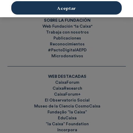
Etiquetas
Aceptar
SOBRE LA FUNDACIÓN
Web Fundación "la Caixa"
Trabaja con nosotros
Publicaciones
Reconocimientos
#PactoDigitalAEPD
Microdonativos
WEB DESTACADAS
CaixaForum
CaixaResearch
CaixaForum+
El Observatorio Social
Museo de la Ciencia CosmoCaixa
Fundação ”la Caixa”
EduCaixa
”la Caixa” Foundation
Incorpora