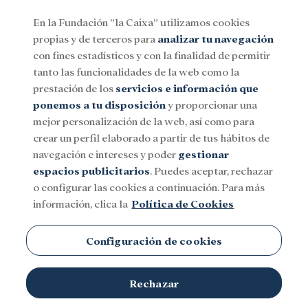
En la Fundación ”la Caixa” utilizamos cookies
propias y de terceros para
analizar tu navegación
Menu
con fines estadísticos y con la finalidad de permitir
tanto las funcionalidades de la web como la
prestación de los
servicios e información que
Social
Investigación y becas
Cultura
ponemos a tu disposición
y proporcionar una
mejor personalización de la web, así como para
crear un perfil elaborado a partir de tus hábitos de
Palaos
navegación e intereses y poder
gestionar
espacios publicitarios
. Puedes aceptar, rechazar
o configurar las cookies a continuación. Para más
información, clica la
Política de Cookies
Configuración de cookies
TEMAS
Rechazar
Social
Investigación y becas
Cultura