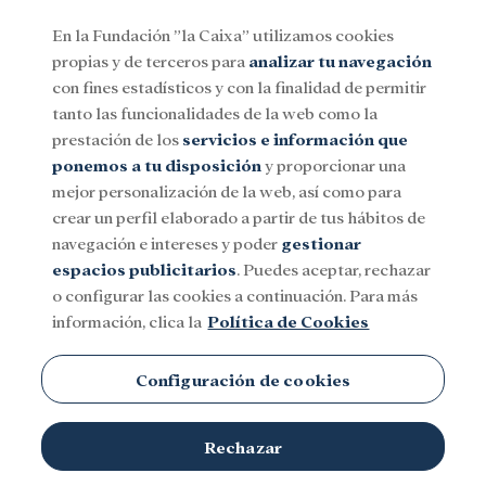
En la Fundación ”la Caixa” utilizamos cookies
propias y de terceros para
analizar tu navegación
Menu
con fines estadísticos y con la finalidad de permitir
tanto las funcionalidades de la web como la
prestación de los
servicios e información que
Social
Investigación y becas
Cultura
ponemos a tu disposición
y proporcionar una
mejor personalización de la web, así como para
crear un perfil elaborado a partir de tus hábitos de
Jordania
navegación e intereses y poder
gestionar
espacios publicitarios
. Puedes aceptar, rechazar
o configurar las cookies a continuación. Para más
información, clica la
Política de Cookies
Configuración de cookies
TEMAS
Rechazar
Social
Investigación y becas
Cultura