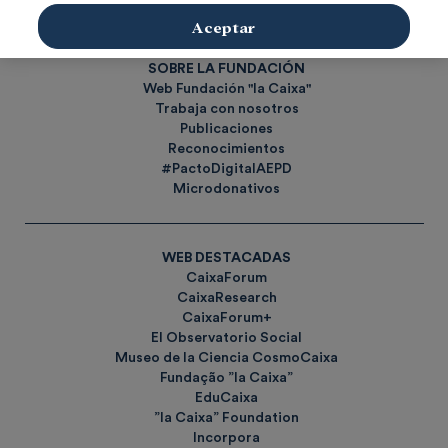
Etiquetas
Aceptar
SOBRE LA FUNDACIÓN
Web Fundación "la Caixa"
Trabaja con nosotros
Publicaciones
Reconocimientos
#PactoDigitalAEPD
Microdonativos
WEB DESTACADAS
CaixaForum
CaixaResearch
CaixaForum+
El Observatorio Social
Museo de la Ciencia CosmoCaixa
Fundação ”la Caixa”
EduCaixa
”la Caixa” Foundation
Incorpora