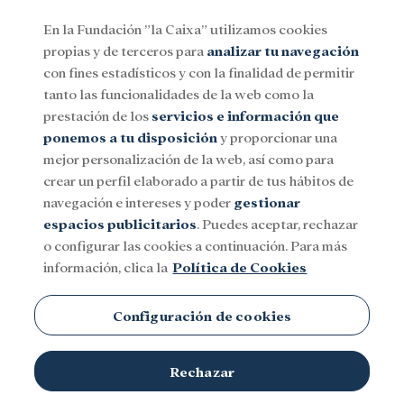
En la Fundación ”la Caixa” utilizamos cookies
propias y de terceros para
analizar tu navegación
Menu
con fines estadísticos y con la finalidad de permitir
tanto las funcionalidades de la web como la
prestación de los
servicios e información que
Social
Investigación y becas
Cultura
ponemos a tu disposición
y proporcionar una
mejor personalización de la web, así como para
crear un perfil elaborado a partir de tus hábitos de
Islandia
navegación e intereses y poder
gestionar
espacios publicitarios
. Puedes aceptar, rechazar
o configurar las cookies a continuación. Para más
información, clica la
Política de Cookies
Configuración de cookies
TEMAS
Rechazar
Social
Investigación y becas
Cultura