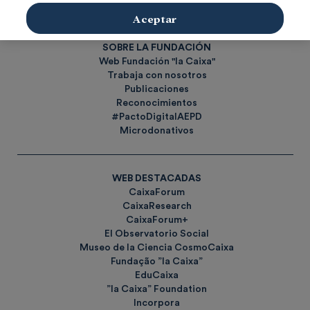
Etiquetas
Aceptar
SOBRE LA FUNDACIÓN
Web Fundación "la Caixa"
Trabaja con nosotros
Publicaciones
Reconocimientos
#PactoDigitalAEPD
Microdonativos
WEB DESTACADAS
CaixaForum
CaixaResearch
CaixaForum+
El Observatorio Social
Museo de la Ciencia CosmoCaixa
Fundação ”la Caixa”
EduCaixa
”la Caixa” Foundation
Incorpora