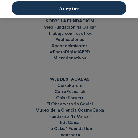
Etiquetas
Aceptar
SOBRE LA FUNDACIÓN
Web Fundación "la Caixa"
Trabaja con nosotros
Publicaciones
Reconocimientos
#PactoDigitalAEPD
Microdonativos
WEB DESTACADAS
CaixaForum
CaixaResearch
CaixaForum+
El Observatorio Social
Museo de la Ciencia CosmoCaixa
Fundação ”la Caixa”
EduCaixa
”la Caixa” Foundation
Incorpora