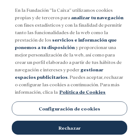
En la Fundación ”la Caixa” utilizamos cookies
propias y de terceros para
analizar tu navegación
Menu
con fines estadísticos y con la finalidad de permitir
tanto las funcionalidades de la web como la
prestación de los
servicios e información que
Social
Investigación y becas
Cultura
ponemos a tu disposición
y proporcionar una
mejor personalización de la web, así como para
crear un perfil elaborado a partir de tus hábitos de
Fiyi
navegación e intereses y poder
gestionar
espacios publicitarios
. Puedes aceptar, rechazar
o configurar las cookies a continuación. Para más
información, clica la
Política de Cookies
Configuración de cookies
TEMAS
Rechazar
Social
Investigación y becas
Cultura