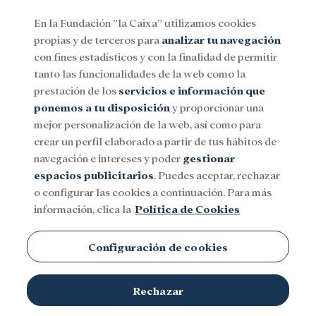
En la Fundación ”la Caixa” utilizamos cookies
propias y de terceros para
analizar tu navegación
Menu
con fines estadísticos y con la finalidad de permitir
tanto las funcionalidades de la web como la
prestación de los
servicios e información que
Social
Investigación y becas
Cultura
ponemos a tu disposición
y proporcionar una
mejor personalización de la web, así como para
crear un perfil elaborado a partir de tus hábitos de
Camboya
navegación e intereses y poder
gestionar
espacios publicitarios
. Puedes aceptar, rechazar
o configurar las cookies a continuación. Para más
información, clica la
Política de Cookies
Configuración de cookies
TEMAS
Rechazar
Social
Investigación y becas
Cultura