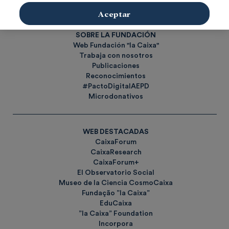
Etiquetas
Aceptar
SOBRE LA FUNDACIÓN
Web Fundación "la Caixa"
Trabaja con nosotros
Publicaciones
Reconocimientos
#PactoDigitalAEPD
Microdonativos
WEB DESTACADAS
CaixaForum
CaixaResearch
CaixaForum+
El Observatorio Social
Museo de la Ciencia CosmoCaixa
Fundação ”la Caixa”
EduCaixa
”la Caixa” Foundation
Incorpora