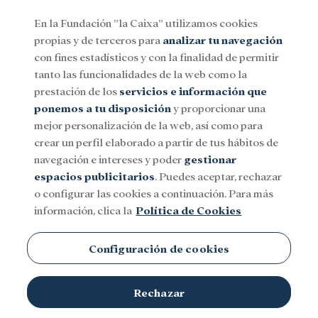
En la Fundación ”la Caixa” utilizamos cookies
propias y de terceros para
analizar tu navegación
Menu
con fines estadísticos y con la finalidad de permitir
tanto las funcionalidades de la web como la
prestación de los
servicios e información que
Social
Investigación y becas
Cultura
ponemos a tu disposición
y proporcionar una
mejor personalización de la web, así como para
crear un perfil elaborado a partir de tus hábitos de
Bielorrusia
navegación e intereses y poder
gestionar
espacios publicitarios
. Puedes aceptar, rechazar
o configurar las cookies a continuación. Para más
información, clica la
Política de Cookies
Configuración de cookies
TEMAS
Rechazar
Social
Investigación y becas
Cultura