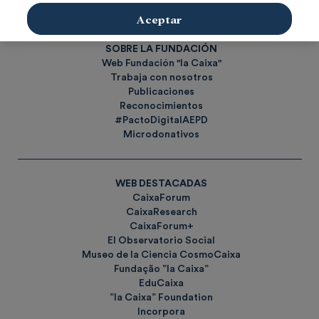
Etiquetas
Aceptar
SOBRE LA FUNDACIÓN
Web Fundación "la Caixa"
Trabaja con nosotros
Publicaciones
Reconocimientos
#PactoDigitalAEPD
Microdonativos
WEB DESTACADAS
CaixaForum
CaixaResearch
CaixaForum+
El Observatorio Social
Museo de la Ciencia CosmoCaixa
Fundação ”la Caixa”
EduCaixa
”la Caixa” Foundation
Incorpora