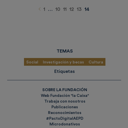
Anterior
1
…
10
11
12
13
14
TEMAS
Social
Investigación y becas
Cultura
Etiquetas
SOBRE LA FUNDACIÓN
Web Fundación "la Caixa"
Trabaja con nosotros
Publicaciones
Reconocimientos
#PactoDigitalAEPD
Microdonativos