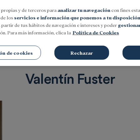
 propias y de terceros para
analizar tu navegación
con fines esta
 de los
servicios e información que ponemos a tu disposició
 partir de tus hábitos de navegación e intereses y poder
gestionar
ón. Para más información, clica la
Política de Cookies
Social
Investigación y becas
Cultura
ón de cookies
Rechazar
Valentín Fuster