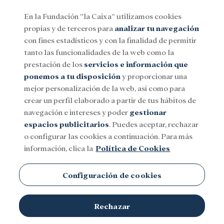
En la Fundación ”la Caixa” utilizamos cookies
propias y de terceros para
analizar tu navegación
Menu
con fines estadísticos y con la finalidad de permitir
tanto las funcionalidades de la web como la
prestación de los
servicios e información que
Social
Investigación y becas
Cultura
ponemos a tu disposición
y proporcionar una
mejor personalización de la web, así como para
crear un perfil elaborado a partir de tus hábitos de
Cesc Gelabert
navegación e intereses y poder
gestionar
espacios publicitarios
. Puedes aceptar, rechazar
o configurar las cookies a continuación. Para más
información, clica la
Política de Cookies
Configuración de cookies
TEMAS
Rechazar
Social
Investigación y becas
Cultura