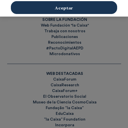
Etiquetas
Aceptar
SOBRE LA FUNDACIÓN
Web Fundación "la Caixa"
Trabaja con nosotros
Publicaciones
Reconocimientos
#PactoDigitalAEPD
Microdonativos
WEB DESTACADAS
CaixaForum
CaixaResearch
CaixaForum+
El Observatorio Social
Museo de la Ciencia CosmoCaixa
Fundação ”la Caixa”
EduCaixa
”la Caixa” Foundation
Incorpora