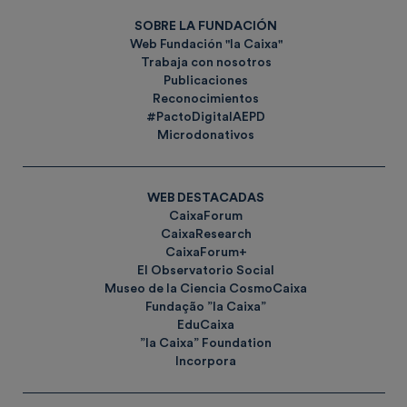
SOBRE LA FUNDACIÓN
Web Fundación "la Caixa"
Trabaja con nosotros
Publicaciones
Reconocimientos
#PactoDigitalAEPD
Microdonativos
WEB DESTACADAS
CaixaForum
CaixaResearch
CaixaForum+
El Observatorio Social
Museo de la Ciencia CosmoCaixa
Fundação ”la Caixa”
EduCaixa
”la Caixa” Foundation
Incorpora