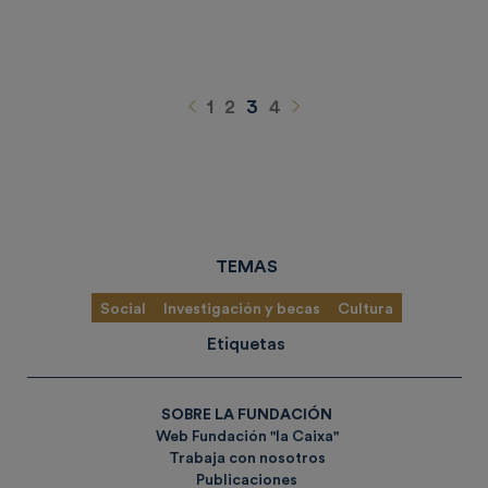
Anterior
Siguiente
1
2
3
4
TEMAS
Social
Investigación y becas
Cultura
Etiquetas
SOBRE LA FUNDACIÓN
Web Fundación "la Caixa"
Trabaja con nosotros
Publicaciones