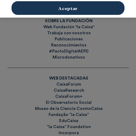
Etiquetas
Aceptar
SOBRE LA FUNDACIÓN
Web Fundación "la Caixa"
Trabaja con nosotros
Publicaciones
Reconocimientos
#PactoDigitalAEPD
Microdonativos
WEB DESTACADAS
CaixaForum
CaixaResearch
CaixaForum+
El Observatorio Social
Museo de la Ciencia CosmoCaixa
Fundação ”la Caixa”
EduCaixa
”la Caixa” Foundation
Incorpora