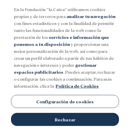
En la Fundación ”la Caixa” utilizamos cookies
propias y de terceros para
analizar tu navegación
Menu
con fines estadísticos y con la finalidad de permitir
tanto las funcionalidades de la web como la
prestación de los
servicios e información que
Social
Investigación y becas
Cultura
ponemos a tu disposición
y proporcionar una
mejor personalización de la web, así como para
crear un perfil elaborado a partir de tus hábitos de
Johns Hopkins University
navegación e intereses y poder
gestionar
espacios publicitarios
. Puedes aceptar, rechazar
o configurar las cookies a continuación. Para más
información, clica la
Política de Cookies
Configuración de cookies
TEMAS
Rechazar
Social
Investigación y becas
Cultura