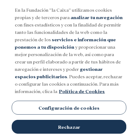
En la Fundación ”la Caixa” utilizamos cookies
propias y de terceros para
analizar tu navegación
Menu
con fines estadísticos y con la finalidad de permitir
tanto las funcionalidades de la web como la
prestación de los
servicios e información que
Social
Investigación y becas
Cultura
ponemos a tu disposición
y proporcionar una
mejor personalización de la web, así como para
crear un perfil elaborado a partir de tus hábitos de
Cruyff Court
navegación e intereses y poder
gestionar
espacios publicitarios
. Puedes aceptar, rechazar
o configurar las cookies a continuación. Para más
información, clica la
Política de Cookies
Configuración de cookies
TEMAS
Rechazar
Social
Investigación y becas
Cultura