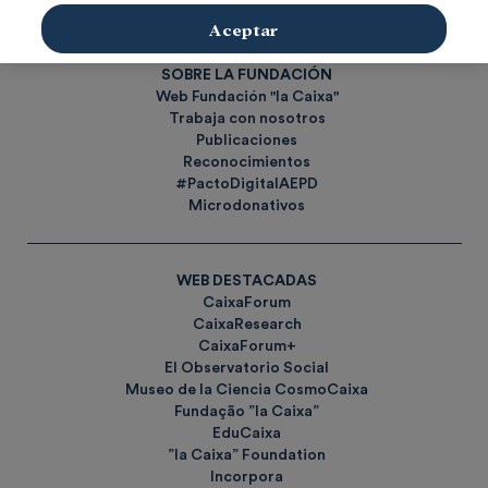
Etiquetas
Aceptar
SOBRE LA FUNDACIÓN
Web Fundación "la Caixa"
Trabaja con nosotros
Publicaciones
Reconocimientos
#PactoDigitalAEPD
Microdonativos
WEB DESTACADAS
CaixaForum
CaixaResearch
CaixaForum+
El Observatorio Social
Museo de la Ciencia CosmoCaixa
Fundação ”la Caixa”
EduCaixa
”la Caixa” Foundation
Incorpora