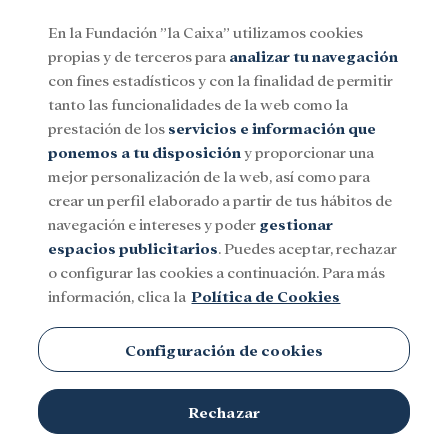
En la Fundación ”la Caixa” utilizamos cookies
propias y de terceros para
analizar tu navegación
Menu
con fines estadísticos y con la finalidad de permitir
tanto las funcionalidades de la web como la
prestación de los
servicios e información que
Social
Investigación y becas
Cultura
ponemos a tu disposición
y proporcionar una
mejor personalización de la web, así como para
crear un perfil elaborado a partir de tus hábitos de
Centro Nacional de
navegación e intereses y poder
gestionar
espacios publicitarios
. Puedes aceptar, rechazar
Investigaciones
o configurar las cookies a continuación. Para más
Cardiovasculares Carlos III
información, clica la
Política de Cookies
(CNIC)
Configuración de cookies
Rechazar