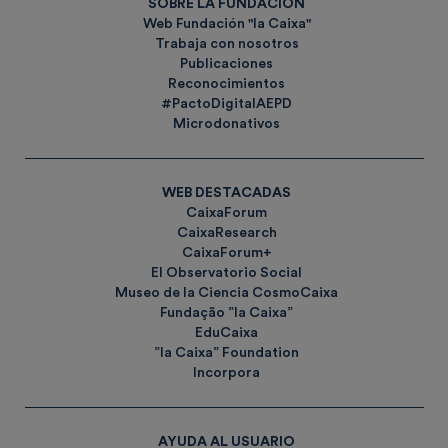
SOBRE LA FUNDACIÓN
Web Fundación "la Caixa"
Trabaja con nosotros
Publicaciones
Reconocimientos
#PactoDigitalAEPD
Microdonativos
WEB DESTACADAS
CaixaForum
CaixaResearch
CaixaForum+
El Observatorio Social
Museo de la Ciencia CosmoCaixa
Fundação ”la Caixa”
EduCaixa
”la Caixa” Foundation
Incorpora
AYUDA AL USUARIO