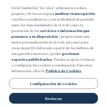
En la Fundación ”la Caixa” utilizamos cookies
propias y de terceros para
analizar tu navegación
Menu
con fines estadísticos y con la finalidad de permitir
tanto las funcionalidades de la web como la
prestación de los
servicios e información que
Social
Investigación y becas
Cultura
ponemos a tu disposición
y proporcionar una
mejor personalización de la web, así como para
crear un perfil elaborado a partir de tus hábitos de
Ayuda en Acción
navegación e intereses y poder
gestionar
espacios publicitarios
. Puedes aceptar, rechazar
o configurar las cookies a continuación. Para más
información, clica la
Política de Cookies
Configuración de cookies
TEMAS
Rechazar
Social
Investigación y becas
Cultura