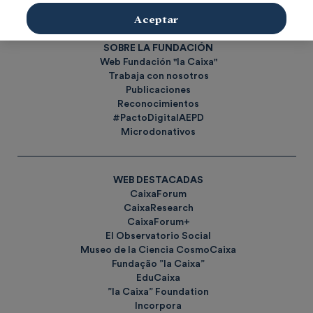
Etiquetas
Aceptar
SOBRE LA FUNDACIÓN
Web Fundación "la Caixa"
Trabaja con nosotros
Publicaciones
Reconocimientos
#PactoDigitalAEPD
Microdonativos
WEB DESTACADAS
CaixaForum
CaixaResearch
CaixaForum+
El Observatorio Social
Museo de la Ciencia CosmoCaixa
Fundação ”la Caixa”
EduCaixa
”la Caixa” Foundation
Incorpora