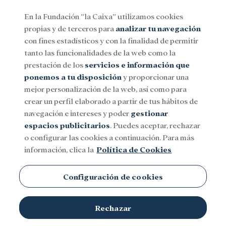
En la Fundación ”la Caixa” utilizamos cookies
propias y de terceros para
analizar tu navegación
Menu
con fines estadísticos y con la finalidad de permitir
tanto las funcionalidades de la web como la
prestación de los
servicios e información que
Social
Investigación y becas
Cultura
ponemos a tu disposición
y proporcionar una
mejor personalización de la web, así como para
crear un perfil elaborado a partir de tus hábitos de
navegación e intereses y poder
gestionar
espacios publicitarios
. Puedes aceptar, rechazar
o configurar las cookies a continuación. Para más
información, clica la
Política de Cookies
Configuración de cookies
Gracias al deporte, se consiguen trabajar objetivos de
Rechazar
© David Momblan. Fundación "la Caixa"
integración social.