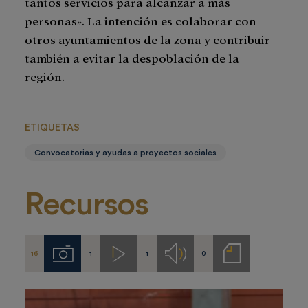
tantos servicios para alcanzar a más
personas». La intención es colaborar con
otros ayuntamientos de la zona y contribuir
también a evitar la despoblación de la
región.
ETIQUETAS
Convocatorias y ayudas a proyectos sociales
Recursos
16
1
1
0
Imágenes
Videos
Audios
Notas
de
prensa