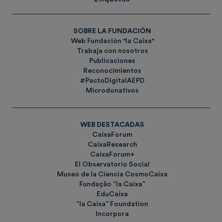
SOBRE LA FUNDACIÓN
Web Fundación "la Caixa"
Trabaja con nosotros
Publicaciones
Reconocimientos
#PactoDigitalAEPD
Microdonativos
WEB DESTACADAS
CaixaForum
CaixaResearch
CaixaForum+
El Observatorio Social
Museo de la Ciencia CosmoCaixa
Fundação ”la Caixa”
EduCaixa
”la Caixa” Foundation
Incorpora