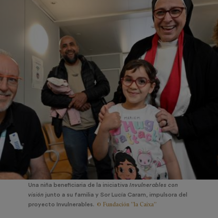
Una niña beneficiaria de la iniciativa
Invulnerables con
visión
junto a su familia y Sor Lucía Caram, impulsora del
© Fundación ”la Caixa”
proyecto Invulnerables.