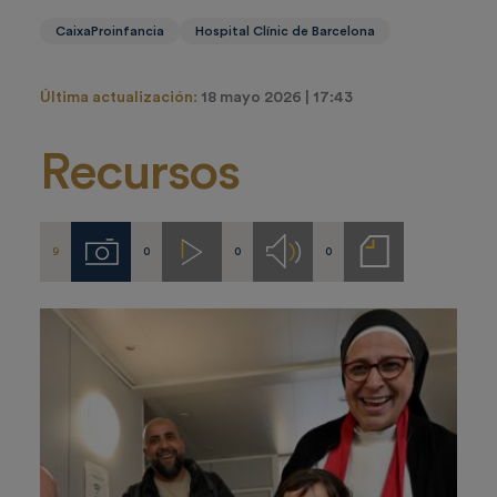
CaixaProinfancia
Hospital Clínic de Barcelona
Última actualización:
18 mayo 2026 | 17:43
Recursos
9
0
0
0
Imágenes
Videos
Audios
Notas
de
prensa