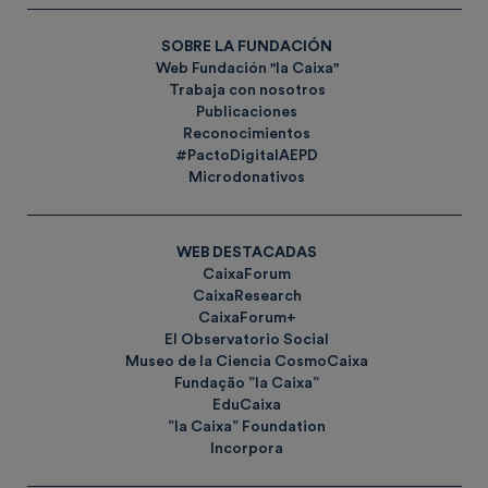
SOBRE LA FUNDACIÓN
Web Fundación "la Caixa"
Trabaja con nosotros
Publicaciones
Reconocimientos
#PactoDigitalAEPD
Microdonativos
WEB DESTACADAS
CaixaForum
CaixaResearch
CaixaForum+
El Observatorio Social
Museo de la Ciencia CosmoCaixa
Fundação ”la Caixa”
EduCaixa
”la Caixa” Foundation
Incorpora