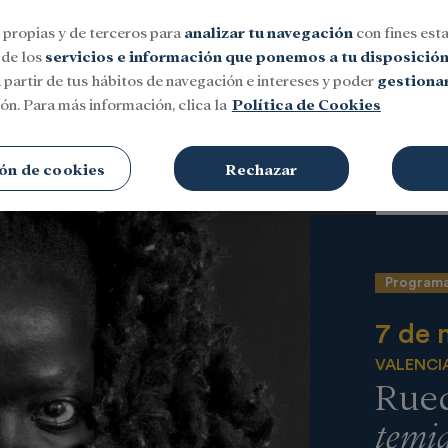
 propias y de terceros para
analizar tu navegación
con fines esta
 de los
servicios e información que ponemos a tu disposició
 partir de tus hábitos de navegación e intereses y poder
gestionar
ón. Para más información, clica la
Política de Cookies
Social
Investigación y becas
Cultura
ón de cookies
Rechazar
Programa
7 de 
VALENCI
Rued
temid