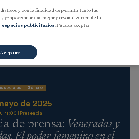
dísticos y con la finalidad de permitir tanto las
Buscar
ESP
Iniciar sesión
n
y proporcionar una mejor personalización de la
 espacios publicitarios
. Puedes aceptar,
Aceptar
s sociales
Género
mayo de 2025
A
11:00
Presencial
a de prensa:
Veneradas y
as. El poder femenino en el