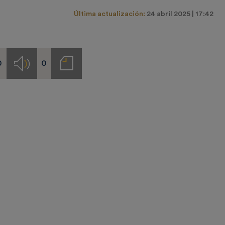
Última actualización:
24 abril 2025 | 17:42
0
0
s
Audios
Notas
de
prensa