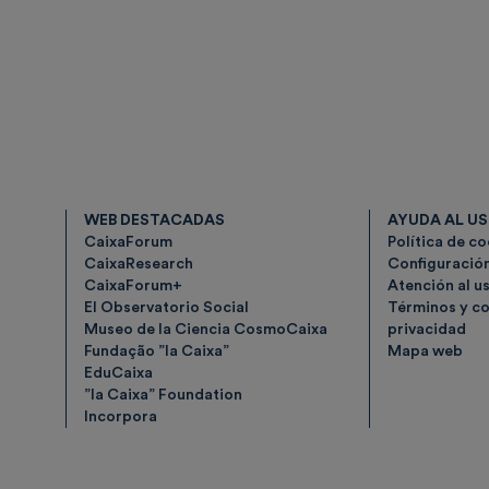
WEB DESTACADAS
AYUDA AL U
CaixaForum
Política de c
CaixaResearch
Configuració
CaixaForum+
Atención al u
El Observatorio Social
Términos y co
Museo de la Ciencia CosmoCaixa
privacidad
Fundação ”la Caixa”
Mapa web
EduCaixa
”la Caixa” Foundation
Incorpora