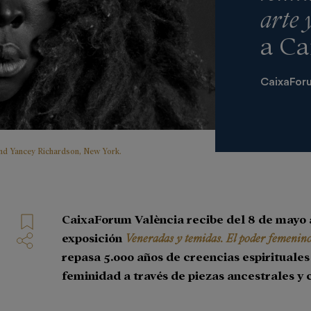
arte 
a Ca
CaixaForu
and Yancey Richardson, New York.
CaixaForum València recibe del 8 de mayo a
exposición
Veneradas y temidas. El poder femenino 
repasa 5.000 años de creencias espirituales
feminidad a través de piezas ancestrales y