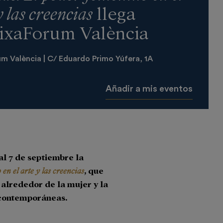
y las creencias
llega
ixaForum València
m València | C/ Eduardo Primo Yúfera, 1A
Añadir a mis eventos
l 7 de septiembre la
en el arte y las creencias
, que
 alrededor de la mujer y la
 contemporáneas.