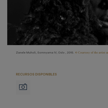
© Courtesy of the artist 
Zanele Muholi, Somnyama IV, Oslo , 2015.
RECURSOS DISPONIBLES
Imágenes