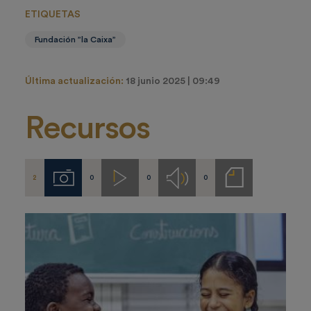
ETIQUETAS
Fundación ”la Caixa”
Última actualización:
18 junio 2025 | 09:49
Recursos
2
0
0
0
Imágenes
Videos
Audios
Notas
de
prensa