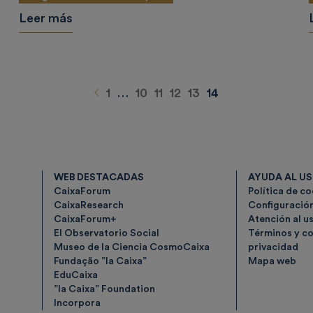
Leer más
Anterior
1
…
10
11
12
13
14
WEB DESTACADAS
AYUDA AL U
CaixaForum
Política de c
CaixaResearch
Configuració
CaixaForum+
Atención al u
El Observatorio Social
Términos y co
Museo de la Ciencia CosmoCaixa
privacidad
Fundação ”la Caixa”
Mapa web
EduCaixa
”la Caixa” Foundation
Incorpora