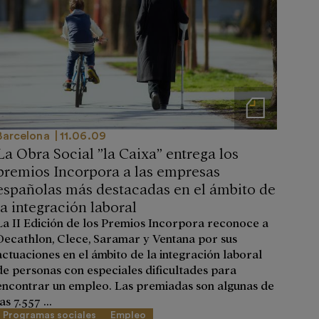
Notas de prensa
Barcelona
11.06.09
La Obra Social ”la Caixa” entrega los
premios Incorpora a las empresas
españolas más destacadas en el ámbito de
la integración laboral
La II Edición de los Premios Incorpora reconoce a
Decathlon, Clece, Saramar y Ventana por sus
actuaciones en el ámbito de la integración laboral
de personas con especiales dificultades para
encontrar un empleo. Las premiadas son algunas de
as 7.557 ...
Programas sociales
Empleo