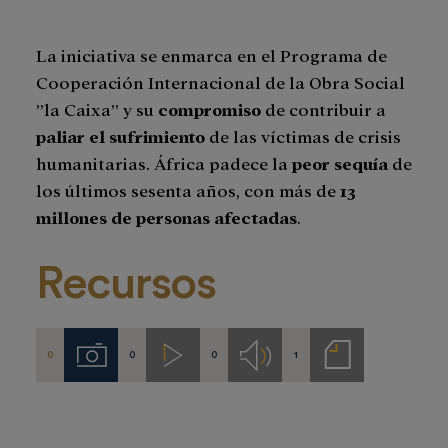
La iniciativa se enmarca en el Programa de
Cooperación Internacional de la Obra Social
”la Caixa” y su
compromiso
de contribuir a
paliar el sufrimiento
de las víctimas de crisis
humanitarias. África padece la
peor sequía
de
los últimos sesenta años, con más de
13
millones de personas afectadas
.
Recursos
0
0
0
1
Imágenes
Videos
Audios
Notas
de
prensa