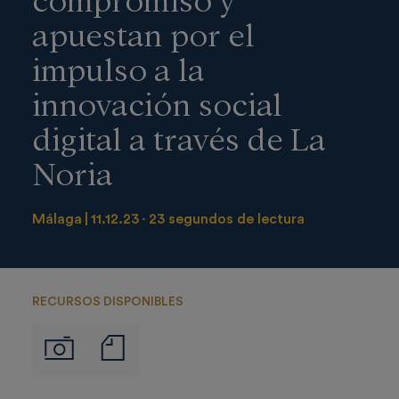
apuestan por el
impulso a la
innovación social
digital a través de La
Noria
Málaga
11.12.23
23 segundos de lectura
RECURSOS DISPONIBLES
Notas
Imágenes
de
prensa