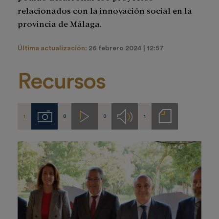
relacionados con la innovación social en la
provincia de Málaga.
Última actualización:
26 febrero 2024 | 12:57
Recursos
1
0
0
1
Imágenes
Videos
Audios
Notas
de
prensa