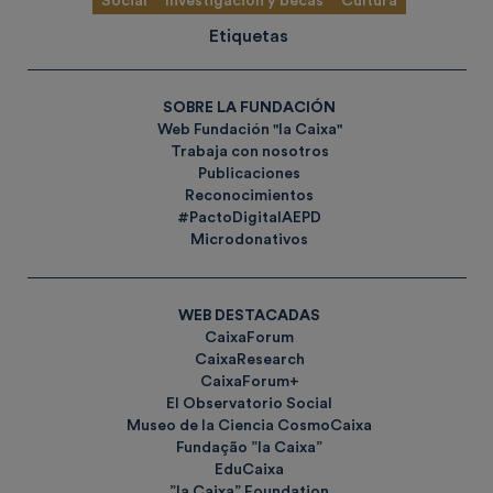
Social
Investigación y becas
Cultura
Etiquetas
SOBRE LA FUNDACIÓN
Web Fundación "la Caixa"
Trabaja con nosotros
Publicaciones
Reconocimientos
#PactoDigitalAEPD
Microdonativos
WEB DESTACADAS
CaixaForum
CaixaResearch
CaixaForum+
El Observatorio Social
Museo de la Ciencia CosmoCaixa
Fundação ”la Caixa”
EduCaixa
”la Caixa” Foundation