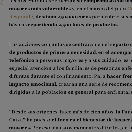
las dos entidades refuerzan su
compromiso con las
mayores más vulnerables
y, en el marco del plan
C
Responde
,
destinan 250.000 euros
para cubrir sus 
básicas
repartiendo 2.500 lotes de productos
.
Las acciones conjuntas se centrarán en el
reparto 
de productos de primera necesidad
, en el
acompañ
telefónico
a personas mayores y a sus cuidadores,
especial atención a los familiares de personas enf
difuntas durante el confinamiento. Para
hacer fren
impacto emocional
, crearán una serie de recomen
dirigidas a la población en general para enfrentars
“Desde sus orígenes, hace más de cien años, la Fun
Caixa” ha puesto
el foco en el bienestar de las pe
mayores.
Por eso, en estos momentos difíciles, en l