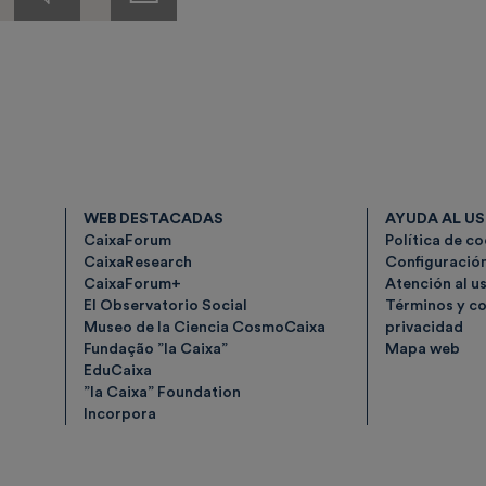
de
prensa
WEB DESTACADAS
AYUDA AL U
CaixaForum
Política de c
CaixaResearch
Configuració
CaixaForum+
Atención al u
El Observatorio Social
Términos y co
Museo de la Ciencia CosmoCaixa
privacidad
Fundação ”la Caixa”
Mapa web
EduCaixa
”la Caixa” Foundation
Incorpora