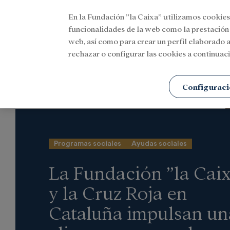
En la Fundación ”la Caixa” utilizamos cookies
Menu
funcionalidades de la web como la prestación
web, así como para crear un perfil elaborado a
rechazar o configurar las cookies a continuaci
Portada
Actualidad
Social
Configuraci
Programas sociales
Ayudas sociales
La Fundación ”la Cai
y la Cruz Roja en
Cataluña impulsan un