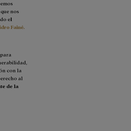
eremos
que nos
ado e
l
idro Fainé.
para
nerabilidad,
ón con la
derecho al
te de la