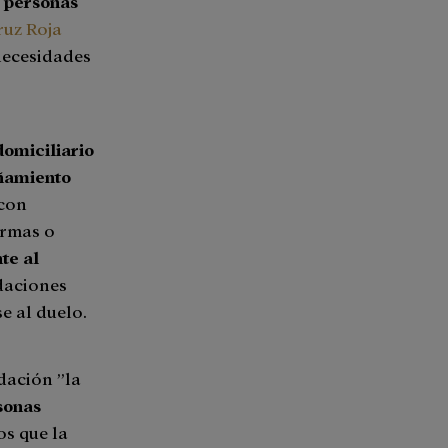
 personas
ruz Roja
necesidades
domiciliario
amiento
 con
ermas o
te al
daciones
e al duelo.
dación ”la
rsonas
os que la