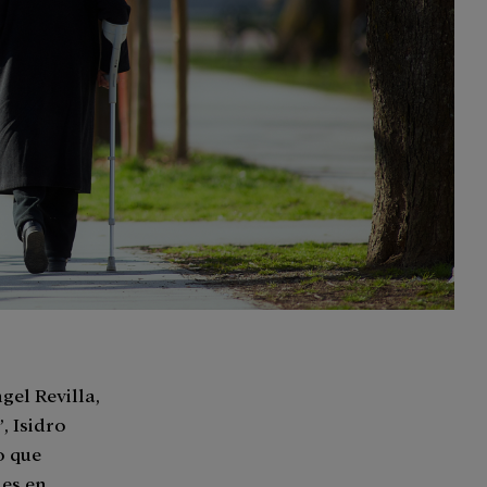
gel Revilla,
, Isidro
o que
nes en