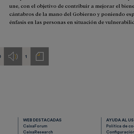
une, con el objetivo de contribuir a mejorar el bien
cántabros de la mano del Gobierno y poniendo esp
énfasis en las personas en situación de vulnerabili
0
1
s
Audios
Notas
de
prensa
WEB DESTACADAS
AYUDA AL U
CaixaForum
Política de c
CaixaResearch
Configuració