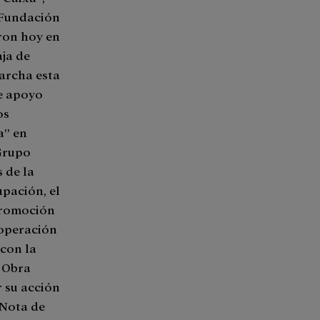
a Fundación
aron hoy en
ja de
archa esta
de apoyo
os
a” en
 Grupo
 de la
pación, el
 promoción
ooperación
 con la
 Obra
r su acción
 Nota de