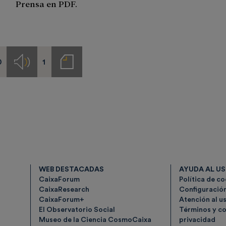
Prensa en PDF.
0
1
s
Audios
Notas
de
prensa
WEB DESTACADAS
AYUDA AL U
CaixaForum
Política de c
CaixaResearch
Configuració
CaixaForum+
Atención al u
El Observatorio Social
Términos y co
Museo de la Ciencia CosmoCaixa
privacidad