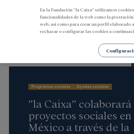
En la Fundación ”la Caixa” utilizamos cookies
Menu
funcionalidades de la web como la prestación
web, así como para crear un perfil elaborado a
rechazar o configurar las cookies a continuaci
Portada
Actualidad
Social
Configuraci
Programas sociales
Ayudas sociales
”la Caixa” colaborará
proyectos sociales en
México a través de la