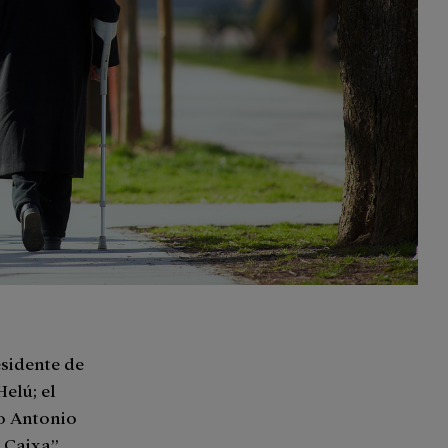
sidente de
Helú; el
co Antonio
 Caixa”,