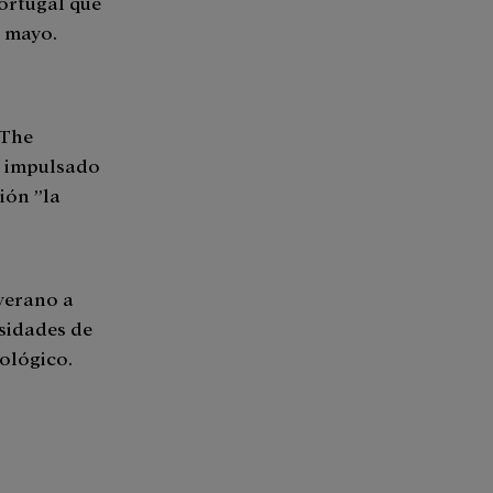
ortugal que
o mayo.
 The
o impulsado
ión ”la
verano a
rsidades de
ológico.