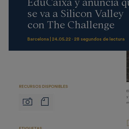
EduCaixa y anuncia q
se va a Silicon Valley
con The Challenge
Barcelona
24.05.22
28 segundos de lectura
RECURSOS DISPONIBLES
E
y
Notas
Imágenes
m
de
prensa
ETIQUETAS