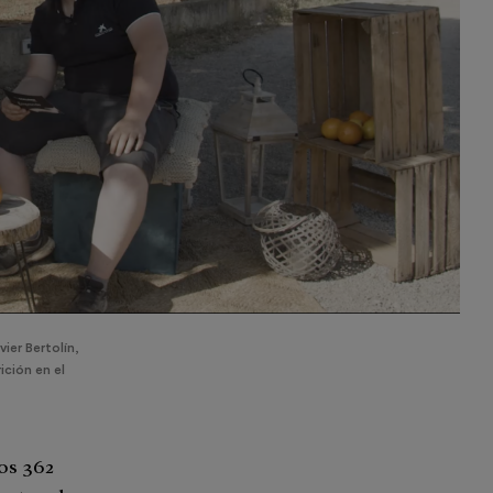
ier Bertolín,
ción en el
os 362