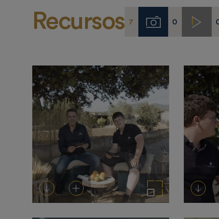
Recursos
7
0
Imágenes
Video
Descargar
Añadir al carrito
Ampliar imagen
Desca