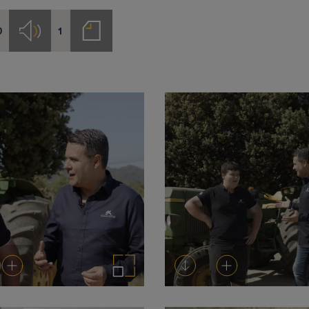
0
1
s
Audios
Notas
de
prensa
rgar
Añadir al carrito
Ampliar imagen
Descargar
Añadir al carrito