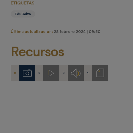
ETIQUETAS
EduCaixa
Última actualización:
28 febrero 2024 | 09:50
Recursos
0
0
0
1
Imágenes
Videos
Audios
Notas
de
prensa