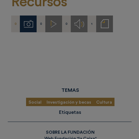
Recursos
0
0
0
1
Imágenes
Videos
Audios
Notas
de
prensa
TEMAS
Social
Investigación y becas
Cultura
Etiquetas
SOBRE LA FUNDACIÓN
Web Fundación "la Caixa"