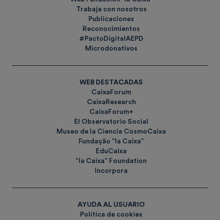
Trabaja con nosotros
Publicaciones
Reconocimientos
#PactoDigitalAEPD
Microdonativos
WEB DESTACADAS
CaixaForum
CaixaResearch
CaixaForum+
El Observatorio Social
Museo de la Ciencia CosmoCaixa
Fundação ”la Caixa”
EduCaixa
”la Caixa” Foundation
Incorpora
AYUDA AL USUARIO
Política de cookies