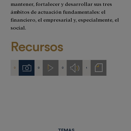
mantener, fortalecer y desarrollar sus tres
ámbitos de actuación fundamentales: el
financiero, el empresarial y, especialmente, el
social.
Recursos
0
0
0
1
Imágenes
Videos
Audios
Notas
de
prensa
TEMAS