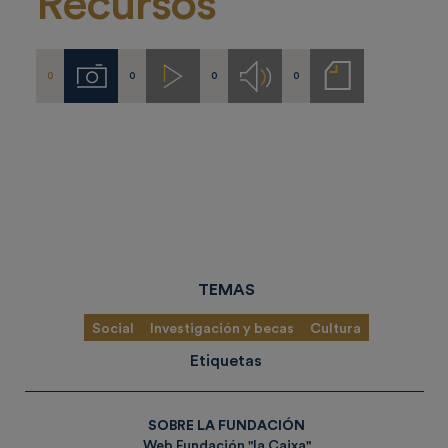
Recursos
0
0
0
0
Imágenes
Videos
Audios
Notas
de
prensa
TEMAS
Social
Investigación y becas
Cultura
Etiquetas
SOBRE LA FUNDACIÓN
Web Fundación "la Caixa"