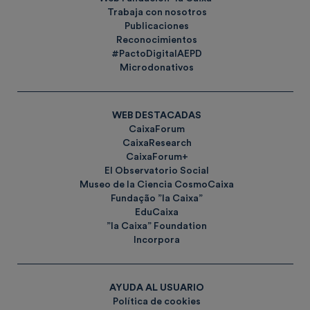
Trabaja con nosotros
Publicaciones
Reconocimientos
#PactoDigitalAEPD
Microdonativos
WEB DESTACADAS
CaixaForum
CaixaResearch
CaixaForum+
El Observatorio Social
Museo de la Ciencia CosmoCaixa
Fundação ”la Caixa”
EduCaixa
”la Caixa” Foundation
Incorpora
AYUDA AL USUARIO
Política de cookies