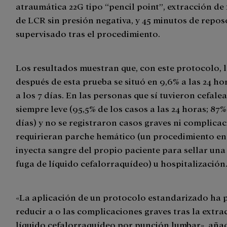
atraumática 22G tipo “pencil point”, extracción de 
de LCR sin presión negativa, y 45 minutos de repos
supervisado tras el procedimiento.
Los resultados muestran que, con este protocolo, l
después de esta prueba se situó en 9,6% a las 24 ho
a los 7 días. En las personas que sí tuvieron cefalea
siempre leve (95,5% de los casos a las 24 horas; 87%
días) y no se registraron casos graves ni complica
requirieran parche hemático (un procedimiento en 
inyecta sangre del propio paciente para sellar una
fuga de líquido cefalorraquídeo) u hospitalización
«La aplicación de un protocolo estandarizado ha 
reducir a 0 las complicaciones graves tras la extra
líquido cefalorraquídeo por punción lumbar», añad