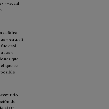
13,5–15 ml
o
a cefalea
ras y en 4,7%
 fue casi
 a los 7
ciones que
el que se
 posible
.
permitido
cción de
e el Dr.