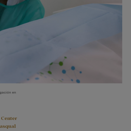
igación en
 Center
asqual