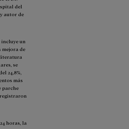
spital del
 y autor de
 incluye un
a mejora de
literatura
lares, se
del 24,8%,
ventos más
e parche
 registraron
24 horas, la