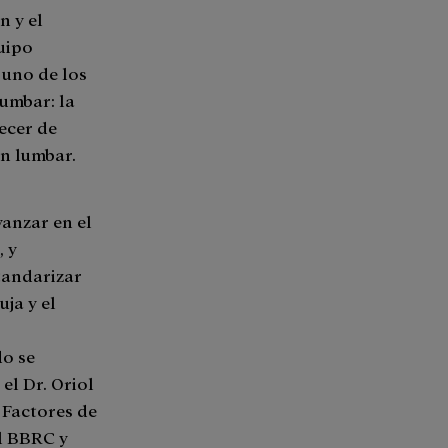
n y el
quipo
 uno de los
lumbar: la
ecer de
ón lumbar.
anzar en el
, y
standarizar
uja y el
do se
el Dr. Oriol
 Factores de
l BBRC y