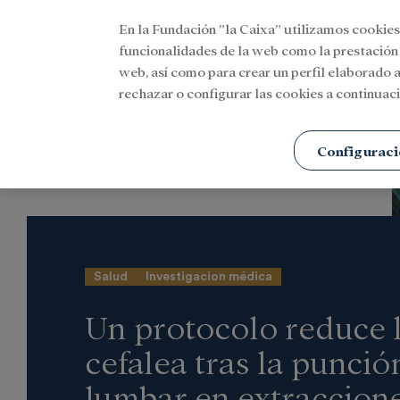
En la Fundación ”la Caixa” utilizamos cookies
Menu
funcionalidades de la web como la prestación
web, así como para crear un perfil elaborado a
rechazar o configurar las cookies a continuaci
Portada
Actualidad
Investigación y becas
Configuraci
Salud
Investigacion médica
Un protocolo reduce 
cefalea tras la punció
lumbar en extraccion