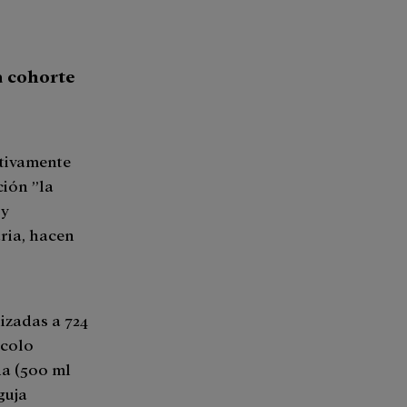
a cohorte
itivamente
ión ”la
 y
ria, hacen
lizadas a 724
ocolo
da (500 ml
guja