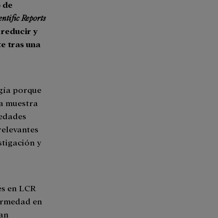
o de
entific Reports
 reducir y
e tras una
gía porque
na muestra
medades
relevantes
stigación y
es en LCR
ermedad en
can