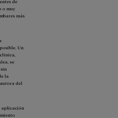
entes de
o o muy
lumbares más
a
 posible. Un
clínica,
lea, se
 sin
e la
autora del
a aplicación
imiento