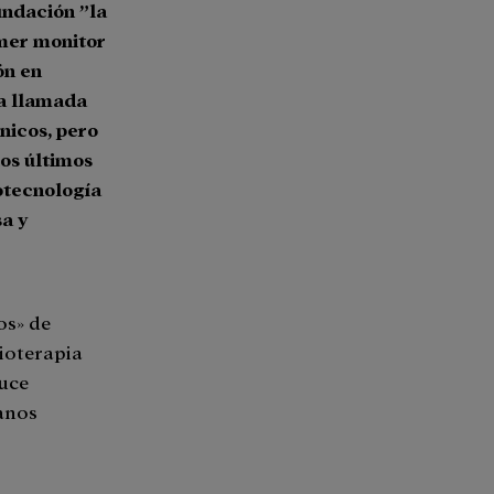
undación ”la
imer monitor
ón en
ia llamada
nicos, pero
os últimos
rotecnología
sa y
os» de
dioterapia
duce
sanos