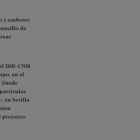
io y carbono
sencillo de
crear
n el IMB-CNM
uipo, en el
. Desde
partículas
es
en Sevilla
ación
l proyecto