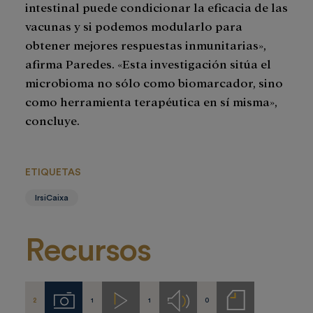
intestinal puede condicionar la eficacia de las
vacunas y si podemos modularlo para
obtener mejores respuestas inmunitarias»,
afirma Paredes. «Esta investigación sitúa el
microbioma no sólo como biomarcador, sino
como herramienta terapéutica en sí misma»,
concluye.
ETIQUETAS
IrsiCaixa
Recursos
2
1
1
0
Imágenes
Videos
Audios
Notas