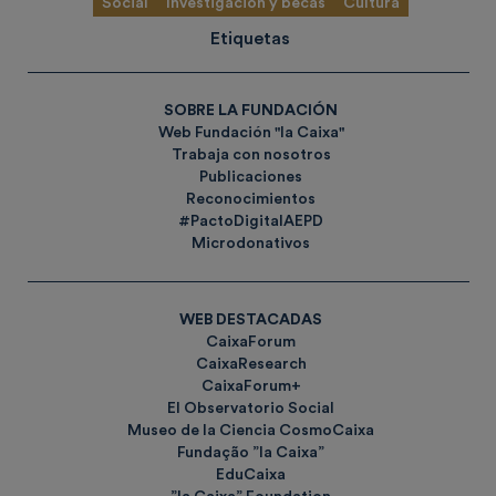
Social
Investigación y becas
Cultura
Etiquetas
SOBRE LA FUNDACIÓN
Web Fundación "la Caixa"
Trabaja con nosotros
Publicaciones
Reconocimientos
#PactoDigitalAEPD
Microdonativos
WEB DESTACADAS
CaixaForum
CaixaResearch
CaixaForum+
El Observatorio Social
Museo de la Ciencia CosmoCaixa
Fundação ”la Caixa”
EduCaixa