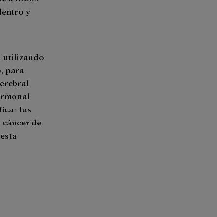
dentro y
 utilizando
o, para
cerebral
hormonal
icar las
n cáncer de
uesta