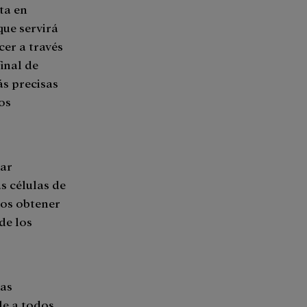
ta en
ue servirá
er a través
final de
ás precisas
os
zar
s células de
os obtener
 de los
mas
le a todos