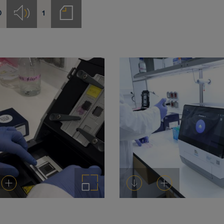
0
1
s
Audios
Notas
de
prensa
rgar
Añadir al carrito
Ampliar imagen
Descargar
Añadir al carrito