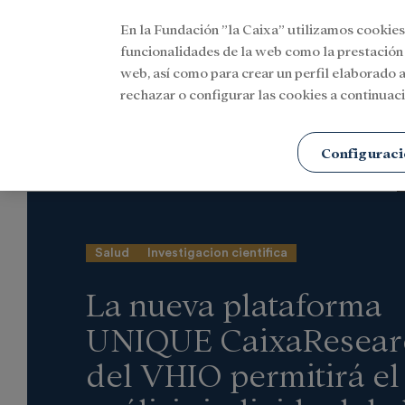
En la Fundación ”la Caixa” utilizamos cookies
Menu
funcionalidades de la web como la prestación
web, así como para crear un perfil elaborado a
rechazar o configurar las cookies a continuaci
Portada
Actualidad
Investigación y becas
Configuraci
Salud
Investigacion cientifica
La nueva plataforma
UNIQUE CaixaResear
del VHIO permitirá el