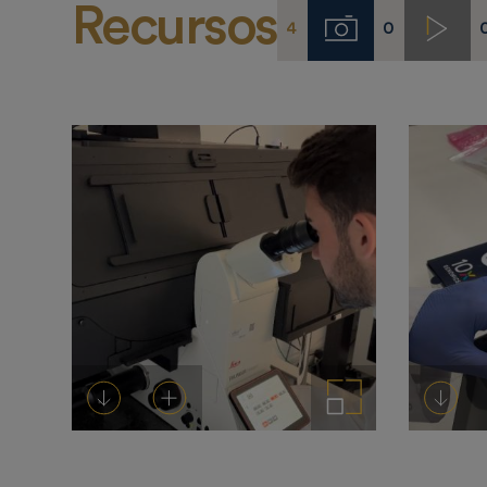
Recursos
4
0
Imágenes
Video
Descargar
Añadir al carrito
Ampliar imagen
Desca