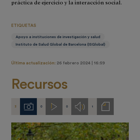
práctica de ejercicio y la interacción social.
ETIQUETAS
Apoyo a instituciones de investigación y salud
Instituto de Salud Global de Barcelona (ISGlobal)
Última actualización:
26 febrero 2024 | 16:59
Recursos
3
0
0
1
Imágenes
Videos
Audios
Notas
de
prensa