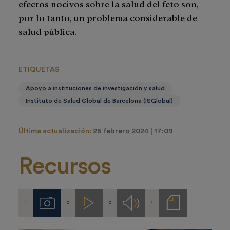
efectos nocivos sobre la salud del feto son,
por lo tanto, un problema considerable de
salud pública.
ETIQUETAS
Apoyo a instituciones de investigación y salud
Instituto de Salud Global de Barcelona (ISGlobal)
Última actualización:
26 febrero 2024 | 17:09
Recursos
1
0
0
1
Imágenes
Videos
Audios
Notas
de
prensa