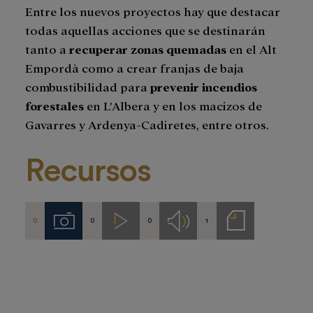
Entre los nuevos proyectos hay que destacar
todas aquellas acciones que se destinarán
tanto a
recuperar zonas quemadas
en el Alt
Empordà como a crear franjas de baja
combustibilidad para
prevenir incendios
forestales
en L’Albera y en los macizos de
Gavarres y Ardenya-Cadiretes, entre otros.
Recursos
0
0
0
1
Imágenes
Videos
Audios
Notas
de
prensa