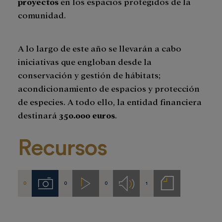
proyectos
en los espacios protegidos de la
comunidad.
A lo largo de este año se llevarán a cabo
iniciativas que engloban desde la
conservación y gestión de hábitats;
acondicionamiento de espacios y protección
de especies. A todo ello, la entidad financiera
destinará
350.000 euros
.
Recursos
0
0
0
1
Imágenes
Videos
Audios
Notas
de
prensa