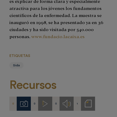
es explicar de forma clara y especialmente
atractiva para los jóvenes los fundamentos
científicos de la enfermedad. La muestra se
inauguró en 1998, se ha presentado ya en 36
ciudades y ha sido visitada por 540.000
personas.
www.fundacio.lacaixa.es
ETIQUETAS
Sida
Recursos
0
0
0
1
Imágenes
Videos
Audios
Notas
de
prensa