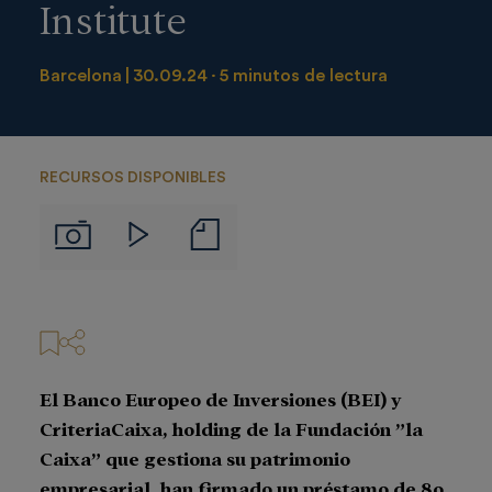
Institute
Barcelona
30.09.24
5 minutos de lectura
RECURSOS DISPONIBLES
Notas
Imágenes
Videos
de
prensa
El Banco Europeo de Inversiones (BEI) y
CriteriaCaixa, holding de la Fundación ”la
Caixa” que gestiona su patrimonio
empresarial, han firmado un préstamo de 80