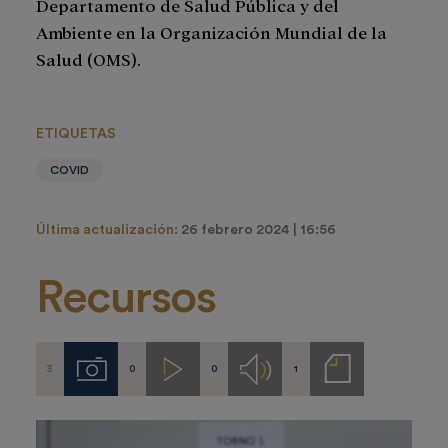
Departamento de Salud Pública y del
Ambiente en la Organización Mundial de la
Salud (OMS).
ETIQUETAS
COVID
Última actualización:
26 febrero 2024 | 16:56
Recursos
3
0
0
1
Imágenes
Videos
Audios
Notas
de
prensa