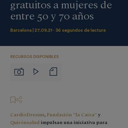
gratuitos a mujeres de
entre 50 y 70 años
Barcelona
27.09.21
36 segundos de lectura
RECURSOS DISPONIBLES
Notas
Imágenes
Videos
de
prensa
CardioDreams
,
Fundación ”la Caixa”
y
Quirónsalud
impulsan una iniciativa para