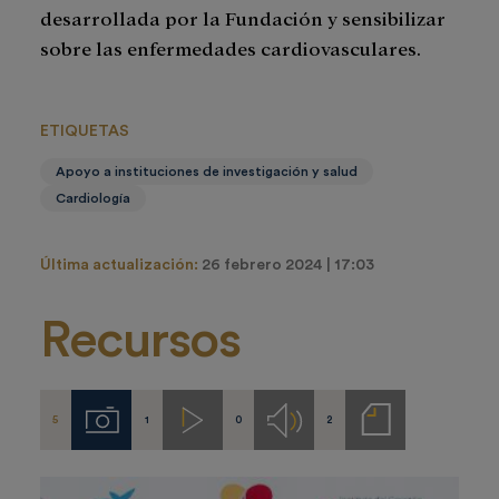
desarrollada por la Fundación y sensibilizar
sobre las enfermedades cardiovasculares.
ETIQUETAS
Apoyo a instituciones de investigación y salud
Cardiología
Última actualización:
26 febrero 2024 | 17:03
Recursos
5
1
0
2
Imágenes
Videos
Audios
Notas
de
prensa