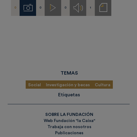
0
0
0
1
Imágenes
Videos
Audios
Notas
de
prensa
TEMAS
Social
Investigación y becas
Cultura
Etiquetas
SOBRE LA FUNDACIÓN
Web Fundación "la Caixa"
Trabaja con nosotros
Publicaciones