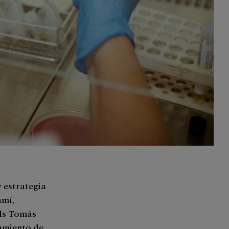
y estrategia
amí,
els Tomás
tamiento de