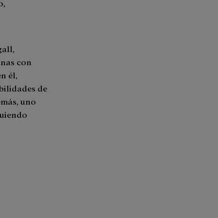
0,
all,
anas con
n él,
bilidades de
emás, uno
guiendo