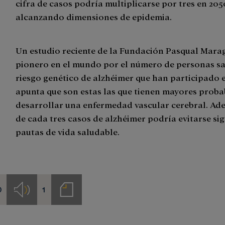
cifra de casos podría multiplicarse por tres en 205
alcanzando dimensiones de epidemia.
Un estudio reciente de la Fundación Pasqual Marag
pionero en el mundo por el número de personas s
riesgo genético de alzhéimer que han participado e
apunta que son estas las que tienen mayores proba
desarrollar una enfermedad vascular cerebral. Ad
de cada tres casos de alzhéimer podría evitarse si
pautas de vida saludable.
0
1
s
Audios
Notas
de
prensa