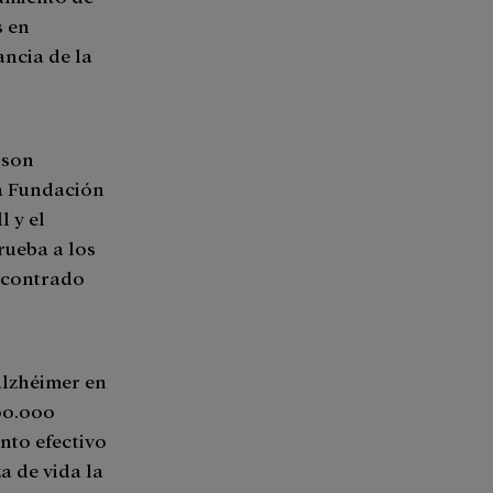
s en
ancia de la
 son
La Fundación
 y el
rueba a los
encontrado
alzhéimer en
00.000
nto efectivo
a de vida la